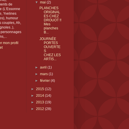
▼
mai
(2)
ents de
PLANCHES
e (L'Essonne
ORIGINAL
te, Yvelines
ES CHEZ
tes), humour
DROUOT !!
s couples, Ah,
Mes
gnoles..),
planches
, personnages
B...
s,...
JOURNÉE
er mon profil
PORTES
OUVERTE
et
S
CHEZ LES
ARTIS...
►
avril
(1)
►
mars
(1)
►
février
(4)
►
2015
(12)
►
2014
(14)
►
2013
(19)
►
2012
(28)