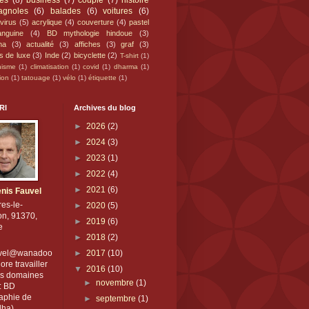
nes
(8)
business
(7)
couple
(7)
histoire
agnoles
(6)
balades
(6)
voitures
(6)
virus
(5)
acrylique
(4)
couverture
(4)
pastel
anguine
(4)
BD mythologie hindoue
(3)
ha
(3)
actualité
(3)
affiches
(3)
graf
(3)
es de luxe
(3)
Inde
(2)
bicyclette
(2)
T-shirt
(1)
hisme
(1)
climatisation
(1)
covid
(1)
dharma
(1)
ion
(1)
tatouage
(1)
vélo
(1)
étiquette
(1)
RI
Archives du blog
►
2026
(2)
►
2024
(3)
►
2023
(1)
►
2022
(4)
►
2021
(6)
nis Fauvel
res-le-
►
2020
(5)
on, 91370,
►
2019
(6)
e
►
2018
(2)
uvel@wanadoo
►
2017
(10)
dore travailler
▼
2016
(10)
es domaines
►
novembre
(1)
: BD
raphie de
►
septembre
(1)
ha),