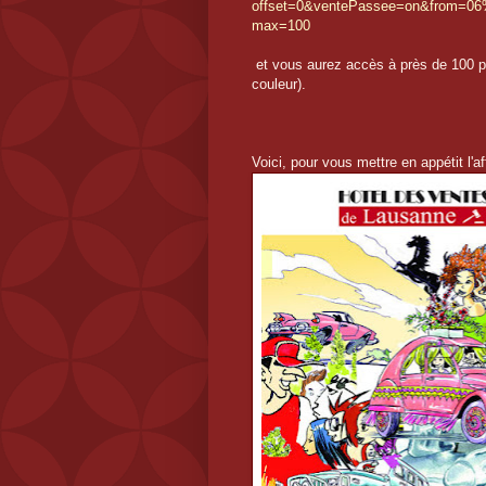
offset=0&ventePassee=on&from=0
max=100
et vous aurez accès à près de 100 pl
couleur).
Voici, pour vous mettre en appétit l'a