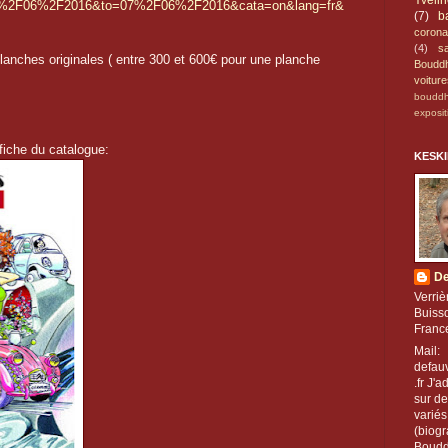
Yveli
6%2F06%2F2016&to=07%2F06%2F2016&cata=on&lang=fr&
(7)
b
corona
(4)
s
anches originales ( entre 300 et 600€ pour une planche
Boudd
voitur
boudd
exposit
ffiche du catalogue:
KESKI
De
Verriè
Buiss
Franc
Mail:
defa
.fr J'a
sur d
variés
(biog
Boudd