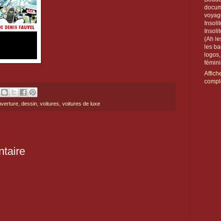
docum
voyag
Insoli
Insoli
(Ah le
les ba
logos
féminin
Affich
compl
verture
,
dessin
,
voitures
,
voitures de luxe
taire