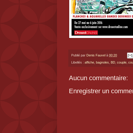
Publié par
Denis Fauvel
à
00:20
Libellés :
affiche
,
bagnoles
,
BD
,
couple
,
cou
Aucun commentaire:
Enregistrer un commen