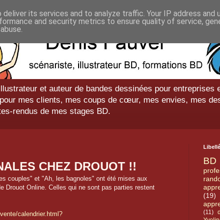
deliver its services and to analyze traffic. Your IP address and
formance and security metrics to ensure quality of service, ge
 abuse.
illustrateur et auteur de bandes dessinées pour entreprises e
ts pour mes clients, mes coups de cœur, mes envies, mes de
tes-rendus de mes stages BD.
Libell
BD
NALES CHEZ DROUOT !!
profe
s couples" et "Ah, les bagnoles" ont été mises aux
rand
appr
de Drouot Online. Celles qui ne sont pas parties restent
(19)
appr
(11)
vente/calendrier.html?