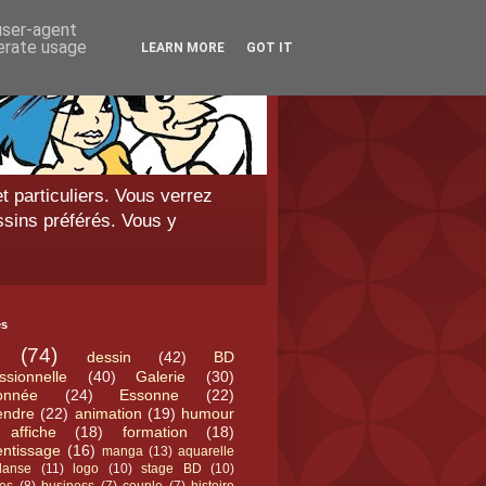
 user-agent
nerate usage
LEARN MORE
GOT IT
t particuliers. Vous verrez
ssins préférés. Vous y
és
(74)
dessin
(42)
BD
ssionnelle
(40)
Galerie
(30)
onnée
(24)
Essonne
(22)
endre
(22)
animation
(19)
humour
affiche
(18)
formation
(18)
entissage
(16)
manga
(13)
aquarelle
danse
(11)
logo
(10)
stage BD
(10)