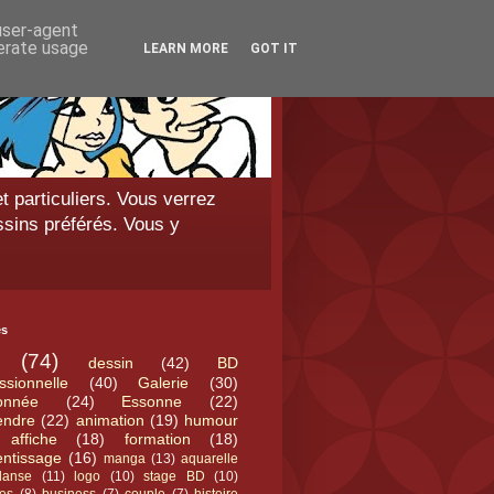
 user-agent
nerate usage
LEARN MORE
GOT IT
t particuliers. Vous verrez
ssins préférés. Vous y
és
(74)
dessin
(42)
BD
ssionnelle
(40)
Galerie
(30)
onnée
(24)
Essonne
(22)
endre
(22)
animation
(19)
humour
affiche
(18)
formation
(18)
entissage
(16)
manga
(13)
aquarelle
danse
(11)
logo
(10)
stage BD
(10)