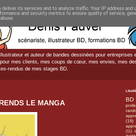
deliver its services and to analyze traffic. Your IP address and
formance and security metrics to ensure quality of service, ge
 abuse.
illustrateur et auteur de bandes dessinées pour entreprises e
ts pour mes clients, mes coups de cœur, mes envies, mes de
tes-rendus de mes stages BD.
Libell
BD
PRENDS LE MANGA
profe
rand
appr
(19)
appr
(11)