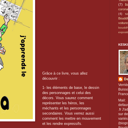
Yveli
(7)
b
corona
(4)
s
Boudd
voitur
boudd
exposit
KESKI
Grâce à ce livre, vous allez
découvrir :
De
Verriè
1- les éléments de base, le dessin
Buiss
des personnages et celui des
Franc
décors. Vous saurez comment
Mail:
représenter les héros, les
defa
méchants et les personnages
.fr J'a
secondaires. Vous verrez aussi
sur d
comment les mettre en mouvement
variés
(biog
et les rendre expressifs.
Boudd