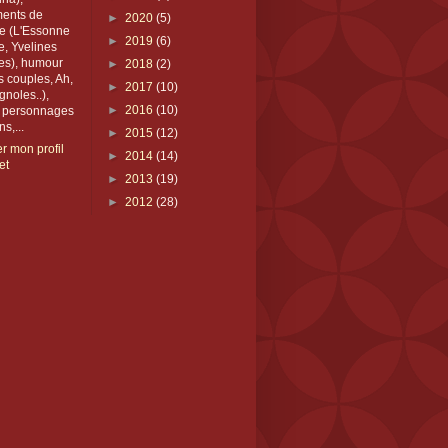
ents de
►
2020
(5)
e (L'Essonne
►
2019
(6)
te, Yvelines
tes), humour
►
2018
(2)
s couples, Ah,
►
2017
(10)
gnoles..),
►
2016
(10)
, personnages
s,...
►
2015
(12)
er mon profil
►
2014
(14)
et
►
2013
(19)
►
2012
(28)