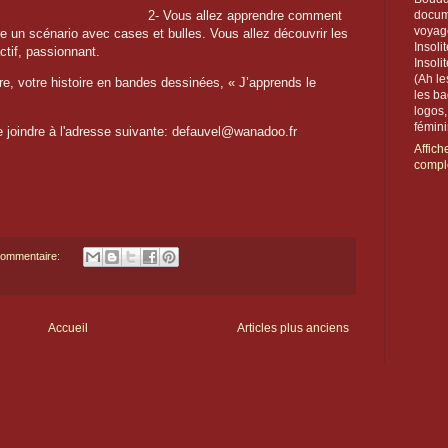
2- Vous allez apprendre comment
docum
voyag
re un scénario avec cases et bulles. Vous allez découvrir les
Insoli
actif, passionnant.
Insoli
(Ah le
re, votre histoire en bandes dessinées, « J’apprends le
les ba
logos
féminin
 joindre à l'adresse suivante: defauvel@wanadoo.fr
Affich
compl
ommentaire:
Accueil
Articles plus anciens