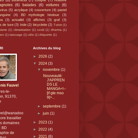
nes
(8)
business
(7)
couple
(7)
histoire
agnoles
(6)
balades
(6)
voitures
(6)
virus
(5)
acrylique
(4)
couverture
(4)
pastel
anguine
(4)
BD mythologie hindoue
(3)
ha
(3)
actualité
(3)
affiches
(3)
graf
(3)
es de luxe
(3)
Inde
(2)
bicyclette
(2)
T-shirt
(1)
hisme
(1)
climatisation
(1)
covid
(1)
dharma
(1)
ion
(1)
tatouage
(1)
vélo
(1)
étiquette
(1)
RI
Archives du blog
►
2026
(2)
▼
2024
(3)
▼
novembre
(1)
Nouveauté:
J'APPREN
DS LE
nis Fauvel
MANGA<!--
res-le-
[if gte mso
on, 91370,
9]>...
e
►
septembre
(1)
uvel@wanadoo
►
juin
(1)
dore travailler
►
2023
(1)
es domaines
: BD
►
2022
(4)
raphie de
►
2021
(6)
ha),