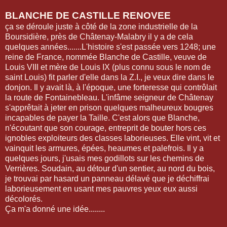
BLANCHE DE CASTILLE RENOVEE
ça se déroule juste à côté de la zone industrielle de la
Boursidière, près de Châtenay-Malabry il y a de cela
quelques années.......L'histoire s'est passée vers 1248; une
reine de France, nommée Blanche de Castille, veuve de
Louis VIII et mère de Louis IX (plus connu sous le nom de
saint Louis) fit parler d'elle dans la Z.I., je veux dire dans le
donjon. Il y avait là, à l'époque, une forteresse qui contrôlait
la route de Fontainebleau. L'infâme seigneur de Châtenay
s'apprêtait à jeter en prison quelques malheureux bougres
incapables de payer la Taille. C'est alors que Blanche,
n'écoutant que son courage, entreprit de bouter hors ces
ignobles exploiteurs des classes laborieuses. Elle vint, vit et
vainquit les armures, épées, heaumes et palefrois. Il y a
quelques jours, j'usais mes godillots sur les chemins de
Verrières. Soudain, au détour d'un sentier, au nord du bois,
je trouvai par hasard un panneau délavé que je déchiffrai
laborieusement en usant mes pauvres yeux eux aussi
décolorés.
Ça m'a donné une idée........