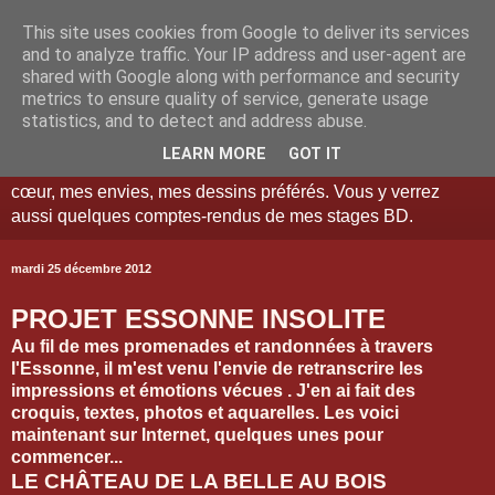
This site uses cookies from Google to deliver its services
and to analyze traffic. Your IP address and user-agent are
shared with Google along with performance and security
metrics to ensure quality of service, generate usage
Tél: 06-89-93-96-52 Je suis illustrateur et auteur de bandes
statistics, and to detect and address abuse.
dessinées pour entreprises et particuliers. Vous verrez sur
LEARN MORE
GOT IT
ce blog les travaux faits pour mes clients, mes coups de
cœur, mes envies, mes dessins préférés. Vous y verrez
aussi quelques comptes-rendus de mes stages BD.
mardi 25 décembre 2012
PROJET ESSONNE INSOLITE
Au fil de mes promenades et randonnées à travers
l'Essonne, il m'est venu l'envie de retranscrire les
impressions et émotions vécues . J'en ai fait des
croquis, textes, photos et aquarelles. Les voici
maintenant sur Internet, quelques unes pour
commencer...
LE CHÂTEAU DE LA BELLE AU BOIS