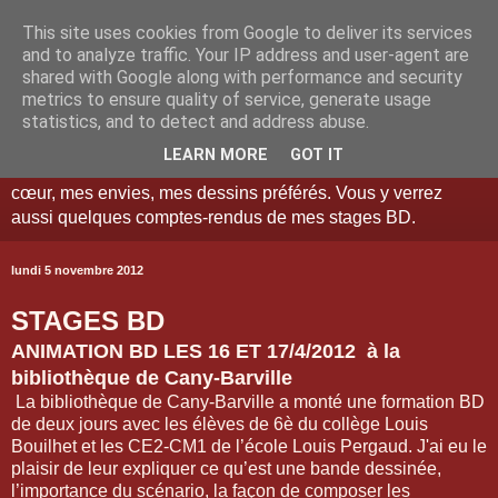
This site uses cookies from Google to deliver its services
and to analyze traffic. Your IP address and user-agent are
shared with Google along with performance and security
metrics to ensure quality of service, generate usage
Tél: 06-89-93-96-52 Je suis illustrateur et auteur de bandes
statistics, and to detect and address abuse.
dessinées pour entreprises et particuliers. Vous verrez sur
LEARN MORE
GOT IT
ce blog les travaux faits pour mes clients, mes coups de
cœur, mes envies, mes dessins préférés. Vous y verrez
aussi quelques comptes-rendus de mes stages BD.
lundi 5 novembre 2012
STAGES BD
ANIMATION BD LES 16 ET 17/4/2012 à la
bibliothèque de Cany-Barville
La bibliothèque de Cany-Barville a monté une formation BD
de deux jours avec les élèves de 6è du collège Louis
Bouilhet et les CE2-CM1 de l’école Louis Pergaud. J'ai eu le
plaisir de leur expliquer ce qu’est une bande dessinée,
l’importance du scénario, la façon de composer les